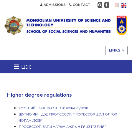
ADMISSIONS
CONTACT
LINKS
цэс
Higher degree regulations
БҮТЭЭЛИЙН ЧӨЛӨӨ ОЛГОХ ЖУРАМ /2001/
ШУТИС-ИЙН ДЭД ПРОФЕССОР, ПРОФЕССОР ЦОЛ ОЛГОХ
ЖУРАМ /2008/
ПРОФЕССОР, БАГШ НАРЫН АЖЛЫН ГҮЙЦЭТГЭЛИЙГ