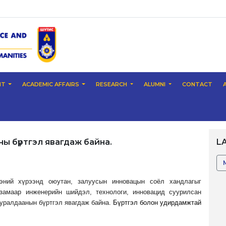
NT
ACADEMIC AFFAIRS
RESEARCH
ALUMNI
CONTACT
 бүртгэл явагдаж байна.
L
ээний хүрээнд оюутан, залуусын инновацын соёл хандлагыг
 замаар инженерийн шийдэл, технологи, инновацид суурилсан
 уралдаанын бүртгэл явагдаж байна.
Бүртгэл болон удирдамжтай