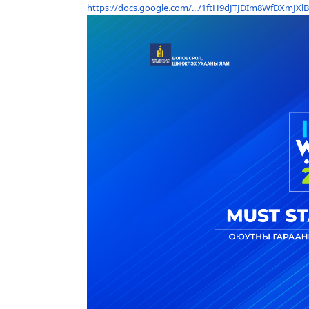
https://docs.google.com/.../1ftH9dJTJDIm8WfDXmJXlBw