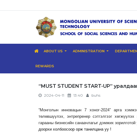
ABOUT US
ADMINISTRATION
DEPARTME
REWARDS
“MUST STUDENT START-UP” уралдааны
2024-04-11
13:40
buhs
“Монголын инновацын 7 хоног-2024” арга хэмж
төлөвшүүлэх, энтрепренер сэтгэлгээг хөгжүүлэх
гарааны бизнесийн санаачлагыг дэмжих зорилготой
доорхи холбоосоор орж танилцана уу !