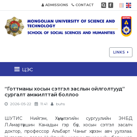
ADMISSIONS
CONTACT
LINKS
цэс
“Готтманы хосын сэтгэл заслын ойлголтууд”
сургалт амжилттай боллоо
2026-05-22
11:41
buhs
ШУТИС Нийгэм, Хүмүүнлэгийн сургуулийн ЭНБД
Л.Амартүвшин Канадын гэр бүл, хосын сэтгэл засалч
доктор, профессор Альбарт Чаныг хүлээн авч уулзлаа.