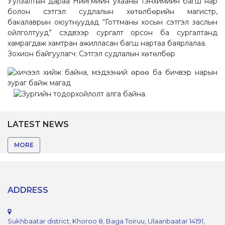
Уулзалтын дараа Нийгмийн ухааны тэнхимийн багш нар
болон сэтгэл судлалын хөтөлбөрийн магистр,
бакалаврын оюутнуудад “Готтманы хосын сэтгэл заслын
ойлголтууд” сэдвээр сургалт орсон ба сургалтанд
хамрагдаж хамтран ажилласан багш нартаа баярлалаа.
Зохион байгуулагч: Сэтгэл судлалын хөтөлбөр
LATEST NEWS
MORE
ADDRESS
Sukhbaatar district, Khoroo 8, Baga Toiruu, Ulaanbaatar 14191,