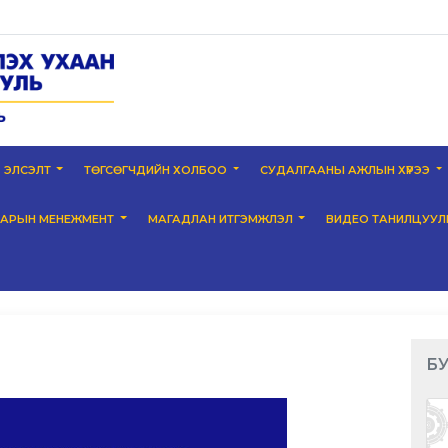
ЭЛСЭЛТ
ТӨГСӨГЧДИЙН ХОЛБОО
СУДАЛГААНЫ АЖЛЫН ХҮРЭЭ
НАРЫН МЕНЕЖМЕНТ
МАГАДЛАН ИТГЭМЖЛЭЛ
ВИДЕО ТАНИЛЦУУЛ
БУ