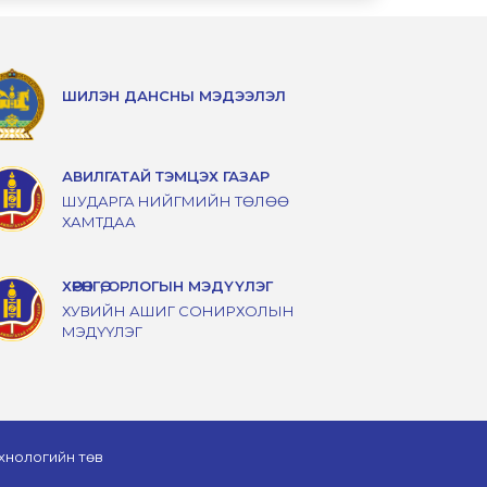
ШИЛЭН ДАНСНЫ МЭДЭЭЛЭЛ
АВИЛГАТАЙ ТЭМЦЭХ ГАЗАР
ШУДАРГА НИЙГМИЙН ТӨЛӨӨ
ХАМТДАА
ХӨРӨНГӨ, ОРЛОГЫН МЭДҮҮЛЭГ
ХУВИЙН АШИГ СОНИРХОЛЫН
МЭДҮҮЛЭГ
хнологийн төв