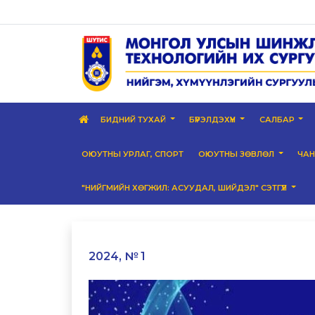
БИДНИЙ ТУХАЙ
БҮРЭЛДЭХҮҮН
САЛБАР
ОЮУТНЫ УРЛАГ, СПОРТ
ОЮУТНЫ ЗӨВЛӨЛ
ЧА
"НИЙГМИЙН ХӨГЖИЛ: АСУУДАЛ, ШИЙДЭЛ" СЭТГҮҮЛ
2024, № 1