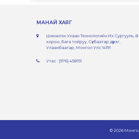
МАНАЙ ХАЯГ
Шинжлэх Ухаан Технологийн Их Сургууль, 8
хороо, Бага тойруу, Сүхбаатар дүүрэг,
Улаанбаатар, Монгол Улс 14191
Утас : (976) 458151
© 2026 Монго