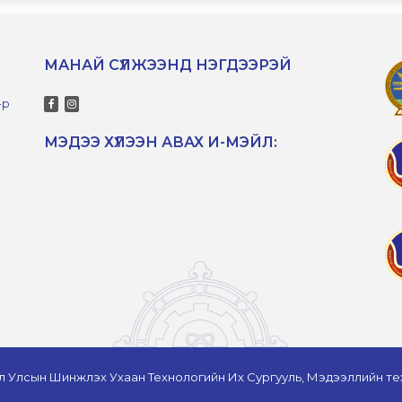
МАНАЙ СҮЛЖЭЭНД НЭГДЭЭРЭЙ
-р
МЭДЭЭ ХҮЛЭЭН АВАХ И-МЭЙЛ:
л Улсын Шинжлэх Ухаан Технологийн Их Сургууль, Мэдээллийн те