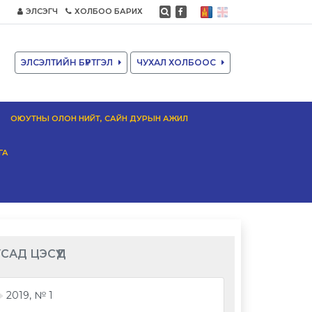
ЭЛСЭГЧ
ХОЛБОО БАРИХ
ЭЛСЭЛТИЙН БҮРТГЭЛ
ЧУХАЛ ХОЛБООС
ОЮУТНЫ ОЛОН НИЙТ, САЙН ДУРЫН АЖИЛ
ГА
САД ЦЭСҮҮД
2019, № 1