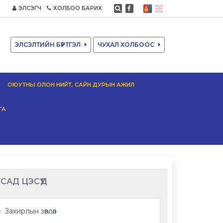
ЭЛСЭГЧ
ХОЛБОО БАРИХ
ЭЛСЭЛТИЙН БҮРТГЭЛ
ЧУХАЛ ХОЛБООС
ОЮУТНЫ ОЛОН НИЙТ, САЙН ДУРЫН АЖИЛ
ГА
САД ЦЭСҮҮД
Захирлын зөвлөл