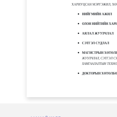
ХАРИУЦСАН МЭРГЭЖИЛ, ХӨТ
НИЙГМИЙН АЖИЛ
ОЛОН НИЙТИЙН ХАР
АЯЛАЛ ЖУУЛЧЛАЛ
СЭТГЭЛ СУДЛАЛ
МАГИСТРЫН ХӨТӨЛ
ЖУУЛЧЛАЛ, СЭТГЭЛ СУ
ХАМГААЛАЛТЫН ТЕХН
ДОКТОРЫН ХӨТӨЛБӨ