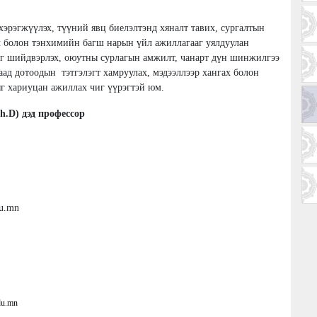
хэрэгжүүлэх, түүний явц биелэлтэнд хяналт тавих, сургалтын
ч болон тэнхимийн багш нарын үйл ажиллагааг уялдуулан
ыг шийдвэрлэх, оюутны сурлагын амжилт, чанарт дүн шинжилгээ
аад дотоодын тэтгэлэгт хамруулах, мэдээллээр хангах болон
ыг хариуцан ажиллах чиг үүрэгтэй юм.
h.D) дэд профессор
du.mn
du.mn