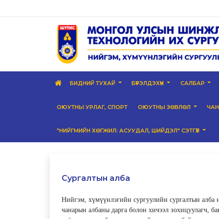
БИДНИЙ ТУХАЙ
БҮРЭЛДЭХҮҮН
САЛБАР
ОЮУТНЫ УРЛАГ, СПОРТ
ОЮУТНЫ ЗӨВЛӨЛ
ЧА
"НИЙГМИЙН ХӨГЖИЛ: АСУУДАЛ, ШИЙДЭЛ" СЭТГҮҮЛ
Сургалтын алба
Нийгэм, хүмүүнлэгийн сургуулийн сургалтын алба н
чанарын албаны дарга болон хичээл зохицуулагч, б