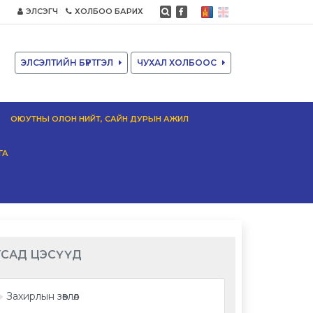
ЭЛСЭГЧ
ХОЛБОО БАРИХ
ЭЛСЭЛТИЙН БҮРТГЭЛ
ЧУХАЛ ХОЛБООС
ОЮУТНЫ ОЛОН НИЙТ, САЙН ДУРЫН АЖИЛ
ГА
УСАД ЦЭСҮҮД
Захирлын зөвлөл