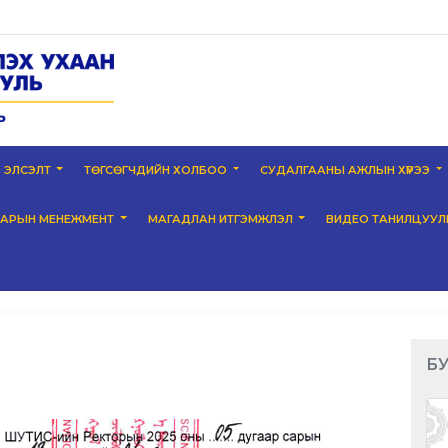
ЭЛСЭЛТ
ТӨГСӨГЧДИЙН ХОЛБОО
СУДАЛГААНЫ АЖЛЫН ХҮРЭЭ
НАРЫН МЕНЕЖМЕНТ
МАГАДЛАН ИТГЭМЖЛЭЛ
ВИДЕО ТАНИЛЦУУЛ
Б