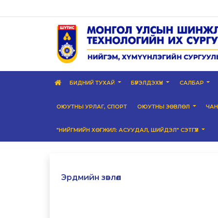
БИДНИЙ ТУХАЙ
БҮРЭЛДЭХҮҮН
САЛБАР
ОЮУТНЫ УРЛАГ, СПОРТ
ОЮУТНЫ ЗӨВЛӨЛ
ЧА
"НИЙГМИЙН ХӨГЖИЛ: АСУУДАЛ, ШИЙДЭЛ" СЭТГҮҮЛ
Эрдмийн зөвлөл