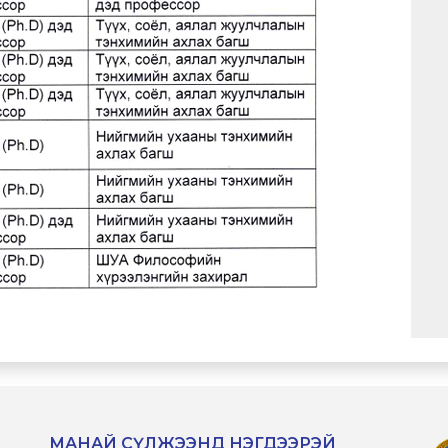
МАНАЙ СҮЛЖЭЭНД НЭГДЭЭРЭЙ