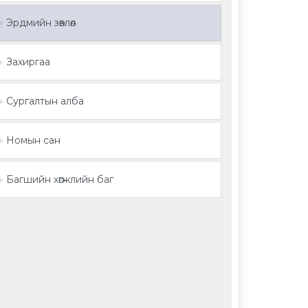
Эрдмийн зөвлөл
Захиргаа
Сургалтын алба
Номын сан
Багшийн хөгжлийн баг