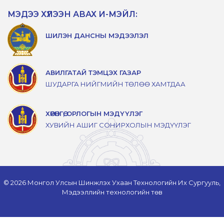
МЭДЭЭ ХҮЛЭЭН АВАХ И-МЭЙЛ:
ШИЛЭН ДАНСНЫ МЭДЭЭЛЭЛ
АВИЛГАТАЙ ТЭМЦЭХ ГАЗАР
ШУДАРГА НИЙГМИЙН ТӨЛӨӨ ХАМТДАА
ХӨРӨНГӨ, ОРЛОГЫН МЭДҮҮЛЭГ
ХУВИЙН АШИГ СОНИРХОЛЫН МЭДҮҮЛЭГ
© 2026 Монгол Улсын Шинжлэх Ухаан Технологийн Их Сургууль,
Мэдээллийн технологийн төв