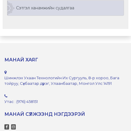
Сэтгэл ханамжийн судалгаа
МАНАЙ ХАЯГ
Шинжлэх Ухаан Технологийн Их Сургууль, 8-р хороо, Бага
тойруу, Сүхбаатар дүүрэг, Улаанбаатар, Монгол Улс 14191
Утас : (976) 458151
МАНАЙ СҮЛЖЭЭНД НЭГДЭЭРЭЙ