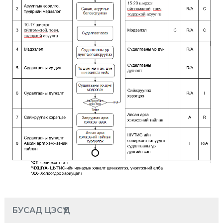
БУСАД ЦЭСҮҮД