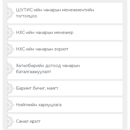
ШУТИС-ийн чанарын менежментийн
тогтолцоо
НХС-ийн чанарын менежер
НХС-ийн чанарын зорилт
Хөтөлбөрийн дотоод чанарын
баталгаажуулалт
Баримт бичиг, маягт
Нийгмийн хариуцлага
Санал хүсэлт