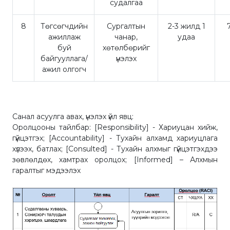
судалгаа
8
Төгсөгчдийн
Сургалтын
2-3 жилд 1
ажиллаж
чанар,
удаа
буй
хөтөлбөрийг
байгууллага/
үнэлэх
ажил олгогч
Санал асуулга авах, үнэлэх үйл явц:
Оролцооны тайлбар: [Responsibility] - Хариуцан хийж,
гүйцэтгэх; [Accountability] - Тухайн алхамд хариуцлага
хүлээх, батлах; [Consulted] - Тухайн алхмыг гүйцэтгэхдээ
зөвлөлдөх, хамтрах оролцох; [Informed] – Алхмын
гаралтыг мэдээлэх