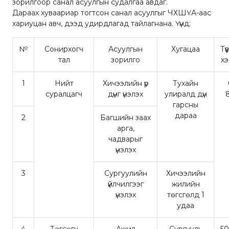
зорилгоор санал асуулгын судалгаа авдаг.
Дараах хуваариар тогтсон санал асуулгыг ЧХШҮА-аас
хариуцан авч, дээд удирдлагад тайлагнана. Үүнд:
№
Сонирхогч
Асуулгын
Хугацаа
Тү
тал
зорилго
х
1
Нийт
Хичээлийн үр
Тухайн
суралцагч
дүнг үнэлэх
улиралд дүн
гарсны
дараа
2
Багшийн заах
арга,
чадварыг
үнэлэх
3
Сургуулийн
Хичээлийн
үйлчилгээг
жилийн
үнэлэх
төгсгөлд 1
удаа
4
Төгсөгч
Ажил
Сургууль
5