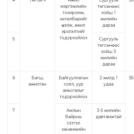
мэргэжлийн
төгсөнөөс
тохиромж,
хойш 1
хөтөлбөрийг
жилийн
үнэлж, ажил
дараа
эрхлэлтийг
тодорхойлох
5
Сургууль
төгсөнөөс
хойш 3
жилийн
дараа
6
Багш,
Байгууллагын
2 жилд 1
5
ажилтан
соёл, уур
удаа
амьсгалыг
тодорхойлох
7
Ажлын
3-5 жилийн
байрны
давтамжтай
сэтгэл
ханамжийн