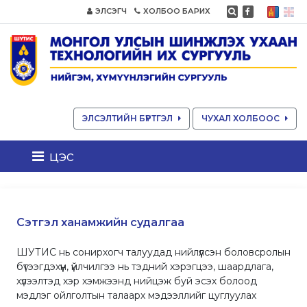
ЭЛСЭГЧ
ХОЛБОО БАРИХ
ЭЛСЭЛТИЙН БҮРТГЭЛ
ЧУХАЛ ХОЛБООС
цэс
Сэтгэл ханамжийн судалгаа
ШУТИС нь сонирхогч талуудад нийлүүлсэн боловсролын
бүтээгдэхүүн, үйлчилгээ нь тэдний хэрэгцээ, шаардлага,
хүлээлтэд хэр хэмжээнд нийцэж буй эсэх болоод
мэдлэг ойлголтын талаарх мэдээллийг цуглуулах