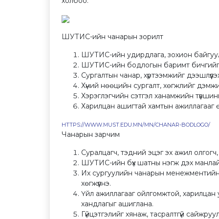
холбоо:
ШУТИС-ийн чанарын зорилт
ШУТИС-ийн удирдлага, зохион байгуула
ШУТИС-ийн бодлогын баримт бичгийг
Сургалтын чанар, хүртээмжийг дээшлүүлэ
Хүний нөөцийн сургалт, хөгжлийг дэмж
Хэрэглэгчийн сэтгэл ханамжийн түвшинг
Харилцан ашигтай хамтын ажиллагааг ө
HTTPS://WWW.MUST.EDU.MN/MN/CHANAR-BODLOGO/
Чанарын зарчим
Суралцагч, тэдний эцэг эх ажил олгогч
ШУТИС-ийн бүх шатны нэгж дэх манлайлаг
Их сургуулийн чанарын менежментийн 
хөгжүүлнэ.
Үйл ажиллагааг ойлгомжтой, харилцан у
хандлагыг ашиглана.
Гүйцэтгэлийг хянаж, тасралтгүй сайжруу