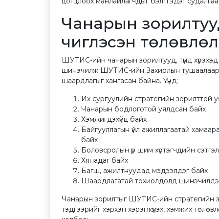
цогцлоох манлайлагчдыг бэлтгэдэг судалгаа
Чанарын зорилтууд
чиглэсэн төлөвлөл
ШУТИС-ийн чанарын зорилтууд, түүнд хүрэхэ
шинэчилж ШУТИС-ийн Захирлын тушаалаар б
шаардлагыг хангасан байна. Үүнд:
Их сургуулийн стратегийн зорилттой 
Чанарын бодлоготой уялдсан байх
Хэмжигдэхүйц байх
Байгууллагын үйл ажиллагаатай хамаара
байх
Боловсролын үр шим хүртэгчдийн сэтгэ
Хянадаг байх
Багш, ажилтнуудад мэдээлдэг байх
Шаардлагатай тохиолдолд шинэчилдэ
Чанарын зорилтыг ШУТИС-ийн стратегийн з
тэдгээрийг хэрхэн хэрэгжүүлэх, хэмжих төлө