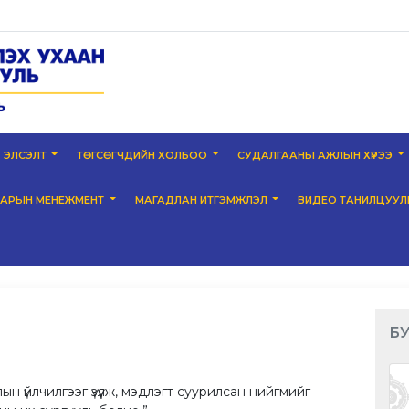
ЭЛСЭЛТ
ТӨГСӨГЧДИЙН ХОЛБОО
СУДАЛГААНЫ АЖЛЫН ХҮРЭЭ
НАРЫН МЕНЕЖМЕНТ
МАГАДЛАН ИТГЭМЖЛЭЛ
ВИДЕО ТАНИЛЦУУЛ
БУ
 үйлчилгээг үзүүлж, мэдлэгт суурилсан нийгмийг