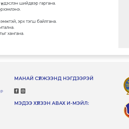
үндэслэн шийдвэр гаргана.
эрхэмлэнэ.
тээмжтэй, эрх тэгш байлгана.
мтална.
тыг хангана.
МАНАЙ СҮЛЖЭЭНД НЭГДЭЭРЭЙ
-р
МЭДЭЭ ХҮЛЭЭН АВАХ И-МЭЙЛ: