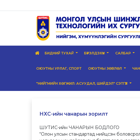
БИДНИЙ ТУХАЙ
БҮРЭЛДЭХҮҮН
САЛБАР
ОЮУТНЫ УРЛАГ, СПОРТ
ОЮУТНЫ ЗӨВЛӨЛ
ЧА
"НИЙГМИЙН ХӨГЖИЛ: АСУУДАЛ, ШИЙДЭЛ" СЭТГҮҮЛ
НХС-ийн чанарын зорилт
ШУТИС-ийн ЧАНАРЫН БОДЛОГО
“Олон улсын стандартад нийцсэн боловсролын