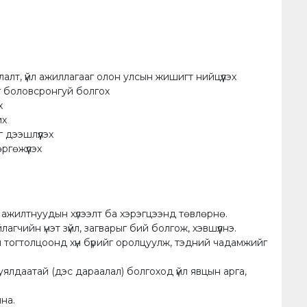
лт, үйл ажиллагааг олон улсын жишигт нийцүүлэх
 боловсронгуй болгох
х
их
 дээшлүүлэх
ргөжүүлэх
, ажилтнуудын хүлээлт ба хэрэгцээнд төвлөрнө.
чийн үнэт зүйл, загварыг бий болгож, хэвшүүлнэ.
тогтолцоонд хүн бүрийг оролцуулж, тэдний чадамжийг
ялдаатай (дэс дараалал) болгоход үйл явцын арга,
лна.