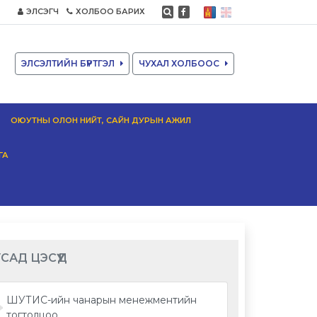
ЭЛСЭГЧ
ХОЛБОО БАРИХ
ЭЛСЭЛТИЙН БҮРТГЭЛ
ЧУХАЛ ХОЛБООС
ОЮУТНЫ ОЛОН НИЙТ, САЙН ДУРЫН АЖИЛ
ГА
САД ЦЭСҮҮД
ШУТИС-ийн чанарын менежментийн
тогтолцоо