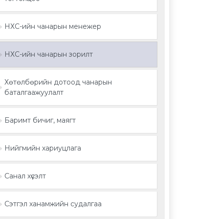
НХС-ийн чанарын менежер
НХС-ийн чанарын зорилт
Хөтөлбөрийн дотоод чанарын
баталгаажуулалт
Баримт бичиг, маягт
Нийгмийн хариуцлага
Санал хүсэлт
Сэтгэл ханамжийн судалгаа