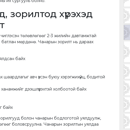
ны их сургууль болно.”
, зорилтод хүрэхэд
т
д чиглэсэн төлөвлөгөөг 2-3 жилийн давтамжтай
атлан мөрдөнө. Чанарын зорилт нь дараах
уялдсан байх
х шаардлагыг авч үзсэн буюу хэрэгжихүйц, бодитой
л ханамжийг дээшлүүлэхтэй холбоотой байх
г байх
орилгууд болон чанарын бодлоготой уялдуулж,
влөгөөг боловсруулна. Чанарын зорилтын уялдаа