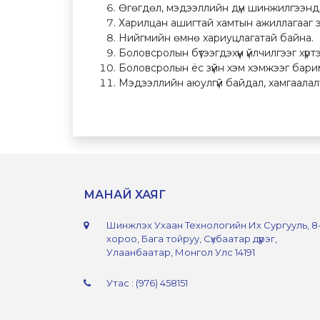
Өгөгдөл, мэдээллийн дүн шинжилгээнд 
Харилцан ашигтай хамтын ажиллагааг 
Нийгмийн өмнө хариуцлагатай байна.
Боловсролын бүтээгдэхүүн үйлчилгээг хүр
Боловсролын ёс зүйн хэм хэмжээг бари
Мэдээллийн аюулгүй байдал, хамгаалал
МАНАЙ ХАЯГ
Шинжлэх Ухаан Технологийн Их Сургууль, 8
хороо, Бага тойруу, Сүхбаатар дүүрэг,
Улаанбаатар, Монгол Улс 14191
Утас : (976) 458151