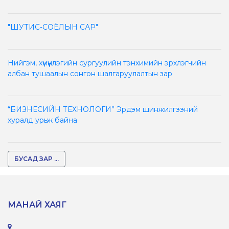
"ШУТИС-СОЁЛЫН САР"
Нийгэм, хүмүүнлэгийн сургуулийн тэнхимийн эрхлэгчийн
албан тушаалын сонгон шалгаруулалтын зар
“БИЗНЕСИЙН ТЕХНОЛОГИ” Эрдэм шинжилгээний
хуралд урьж байна
БУСАД ЗАР ...
МАНАЙ ХАЯГ