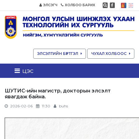
ЭЛСЭГЧ
ХОЛБОО БАРИХ
ЭЛСЭЛТИЙН БҮРТГЭЛ
ЧУХАЛ ХОЛБООС
цэс
ШУТИС-ийн магистр, докторын элсэлт
явагдаж байна.
2026-02-06
11:30
buhs