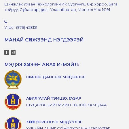
Шинжлэх Ухаан Технологийн Их Сургууль, 8-р хороо, Бага
тойруу, Сүхбаатар дүүрэг, Улаанбаатар, Монгол Улс 14191
Утас : (976) 458151
МАНАЙ СҮЛЖЭЭНД НЭГДЭЭРЭЙ
МЭДЭЭ ХҮЛЭЭН АВАХ И-МЭЙЛ:
ШИЛЭН ДАНСНЫ МЭДЭЭЛЭЛ
АВИЛГАТАЙ ТЭМЦЭХ ГАЗАР
ШУДАРГА НИЙГМИЙН ТӨЛӨӨ ХАМТДАА
ХӨРӨНГӨ, ОРЛОГЫН МЭДҮҮЛЭГ
ХУВИЙН АШИГ СОНИРХОЛЫН МЭДҮҮЛЭГ