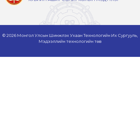
© 2026 Монгол Улсын Шинжлэх Ухаан Технологийн Их Сургууль,
Мэдээллийн технологийн төв