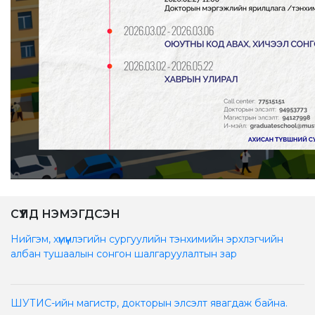
СҮҮЛД НЭМЭГДСЭН
Нийгэм, хүмүүнлэгийн сургуулийн тэнхимийн эрхлэгчийн
албан тушаалын сонгон шалгаруулалтын зар
ШУТИС-ийн магистр, докторын элсэлт явагдаж байна.