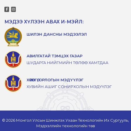
МЭДЭЭ ХҮЛЭЭН АВАХ И-МЭЙЛ:
ШИЛЭН ДАНСНЫ МЭДЭЭЛЭЛ
АВИЛГАТАЙ ТЭМЦЭХ ГАЗАР
ШУДАРГА НИЙГМИЙН ТӨЛӨӨ ХАМТДАА
ХӨРӨНГӨ, ОРЛОГЫН МЭДҮҮЛЭГ
ХУВИЙН АШИГ СОНИРХОЛЫН МЭДҮҮЛЭГ
© 2026 Монгол Улсын Шинжлэх Ухаан Технологийн Их Сургууль,
Мэдээллийн технологийн төв