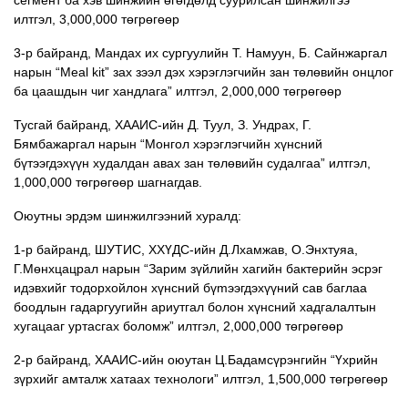
илтгэл, 3,000,000 төгрөгөөр
3-р байранд, Мандах их сургуулийн Т. Намуун, Б. Сайнжаргал
нарын “Meal kit” зах зээл дэх хэрэглэгчийн зан төлөвийн онцлог
ба цаашдын чиг хандлага” илтгэл, 2,000,000 төгрөгөөр
Тусгай байранд, ХААИС-ийн Д. Туул, З. Ундрах, Г.
Бямбажаргал нарын “Монгол хэрэглэгчийн хүнсний
бүтээгдэхүүн худалдан авах зан төлөвийн судалгаа” илтгэл,
1,000,000 төгрөгөөр шагнагдав.
Оюутны эрдэм шинжилгээний хуралд:
1-р байранд, ШУТИС, ХХҮДС-ийн Д.Лхамжав, О.Энхтуяа,
Г.Мөнхцацрал нарын “Зарим зүйлийн хагийн бактерийн эсрэг
идэвхийг тодорхойлон хүнсний бүmээгдэхүүний сав баглаа
боодлын гадаргуугийн ариутгал болон хүнсний хадгалалтын
хугацааг уртасгах боломж” илтгэл, 2,000,000 төгрөгөөр
2-р байранд, ХААИС-ийн оюутан Ц.Бадамсүрэнгийн “Үхрийн
зүрхийг амталж хатаах технологи” илтгэл, 1,500,000 төгрөгөөр