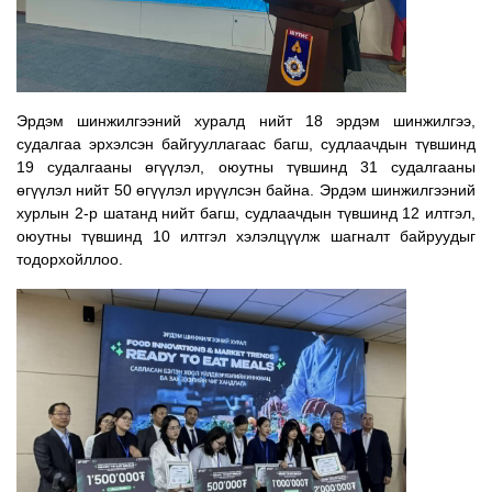
Эрдэм шинжилгээний хуралд нийт 18 эрдэм шинжилгээ,
судалгаа эрхэлсэн байгууллагаас багш, судлаачдын түвшинд
19 судалгааны өгүүлэл, оюутны түвшинд 31 судалгааны
өгүүлэл нийт 50 өгүүлэл ирүүлсэн байна. Эрдэм шинжилгээний
хурлын 2-р шатанд нийт багш, судлаачдын түвшинд 12 илтгэл,
оюутны түвшинд 10 илтгэл хэлэлцүүлж шагналт байруудыг
тодорхойллоо.