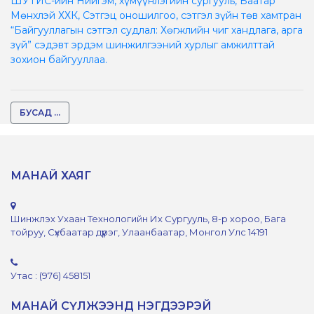
ШУТИС-ийн Нийгэм, хүмүүнлэгийн сургууль, Баатар
Мөнхлэй ХХК, Сэтгэц оношилгоо, сэтгэл зүйн төв хамтран
“Байгууллагын сэтгэл судлал: Хөгжлийн чиг хандлага, арга
зүй” сэдэвт эрдэм шинжилгээний хурлыг амжилттай
зохион байгууллаа.
БУСАД ...
МАНАЙ ХАЯГ
Шинжлэх Ухаан Технологийн Их Сургууль, 8-р хороо, Бага
тойруу, Сүхбаатар дүүрэг, Улаанбаатар, Монгол Улс 14191
Утас : (976) 458151
МАНАЙ СҮЛЖЭЭНД НЭГДЭЭРЭЙ