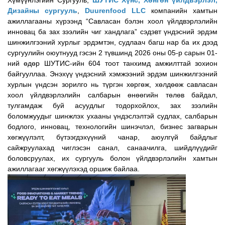
Дизайны сургууль
,
Duurenfood LLC
компанийн хамтын
ажиллагааны хүрээнд “Савласан бэлэн хоол үйлдвэрлэлийн
инновац ба зах зээлийн чиг хандлага” сэдэвт үндэсний эрдэм
шинжилгээний хурлыг эрдэмтэн, судлаач багш нар ба их дээд
сургуулийн оюутнууд гэсэн 2 түвшинд 2026 оны 05-р сарын 01-
ний өдөр ШУТИС-ийн 604 тоот танхимд амжилттай зохион
байгууллаа. Энэхүү үндэсний хэмжээний эрдэм шинжилгээний
хурлын үндсэн зорилго нь түргэн хөргөж, хөлдөөж савласан
хоол үйлдвэрлэлийн салбарын өнөөгийн төлөв байдал,
тулгамдаж буй асуудлыг тодорхойлох, зах зээлийн
боломжуудыг шинжлэх ухааны үндэслэлтэй судлах, салбарын
бодлого, инновац, технологийн шинэчлэл, бизнес загварын
хөгжүүлэлт, бүтээгдэхүүний чанар, аюулгүй байдлыг
сайжруулахад чиглэсэн санал, санаачилга, шийдлүүдийг
боловсруулах, их сургууль болон үйлдвэрлэлийн хамтын
ажиллагааг хөгжүүлэхэд оршиж байлаа.