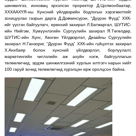
шинжилгээ, инновац эрхэлсэн проректор Д.Цолмонбаатар,
ХХХААХҮЯ-ны Хүнсний үйлдвэрийн бодлогын хэрэгжилтийг
зохицуулах газрын дарга Д.Довчинсүрэн, “Дүүрэн Фүүд” ХХК-
ийг үүсгэн байгуулагч, ерөнхий захирал Л.Батжаргал, ШУТИС-
ийн Нийгэм, Хүмүүнлэгийн Сургуулийн захирал Я.Төгөлдөр,
ШУТИС-ийн Хүнс, Хөнгөн Үйлдвэрлэл, Дизайны Сургуулийн
захирал Н.Ганзориг, “Дүүрэн Фүүд” ХХК-ийн гүйцэтгэх захирал
Х.Анхбаяр болон хүнсний үйлдвэрлэл, борлуулалт,
маркетингийн чиглэлийн аж ахуйн нэгж, байгууллагын
төлөөлөгчид, эрдэм шинжилгээний хурлын илтгэгч нарын нийт
100 гаруй зочид төлөөлөгчид хүрэлцэн ирж оролцсон байна.