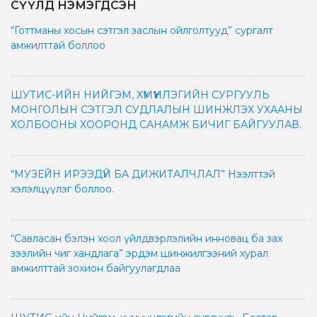
СҮҮЛД НЭМЭГДСЭН
“Готтманы хосын сэтгэл заслын ойлголтууд” сургалт
амжилттай боллоо
ШУТИС-ИЙН НИЙГЭМ, ХҮМҮҮНЛЭГИЙН СУРГУУЛЬ
МОНГОЛЫН СЭТГЭЛ СУДЛАЛЫН ШИНЖЛЭХ УХААНЫ
ХОЛБООНЫ ХООРОНД САНАМЖ БИЧИГ БАЙГУУЛАВ.
“МУЗЕЙН ИРЭЭДҮЙ БА ДИЖИТАЛЧЛАЛ” Нээлттэй
хэлэлцүүлэг боллоо.
“Савласан бэлэн хоол үйлдвэрлэлийн инновац ба зах
зээлийн чиг хандлага” эрдэм шинжилгээний хурал
амжилттай зохион байгуулагдлаа