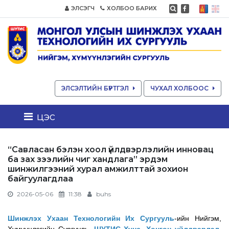
ЭЛСЭГЧ
ХОЛБОО БАРИХ
ЭЛСЭЛТИЙН БҮРТГЭЛ
ЧУХАЛ ХОЛБООС
цэс
“Савласан бэлэн хоол үйлдвэрлэлийн инновац
ба зах зээлийн чиг хандлага” эрдэм
шинжилгээний хурал амжилттай зохион
байгуулагдлаа
2026-05-06
11:38
buhs
Шинжлэх Ухаан Технологийн Их Сургууль
-ийн Нийгэм,
Хүмүүнлэгийн Сургууль,
ШУТИС Хүнс, Хөнгөн үйлдвэрлэл,