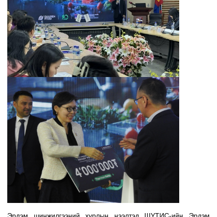
Эрдэм шинжилгээний хурлын нээлтэд ШУТИС-ийн Эрдэм