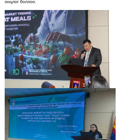
онцлог боллоо.