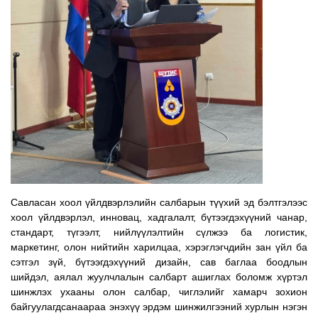
Савласан хоол үйлдвэрлэлийн салбарын түүхий эд бэлтгэлээс
хоол үйлдвэрлэл, инновац, хадгалалт, бүтээгдэхүүний чанар,
стандарт, түгээлт, нийлүүлэлтийн сүлжээ ба логистик,
маркетинг, олон нийтийн харилцаа, хэрэглэгчдийн зан үйл ба
сэтгэл зүй, бүтээгдэхүүний дизайн, сав баглаа боодлын
шийдэл, аялал жуулчлалын салбарт ашиглах боломж хүртэл
шинжлэх ухааны олон салбар, чиглэлийг хамарч зохион
байгуулагдсанаараа энэхүү эрдэм шинжилгээний хурлын нэгэн