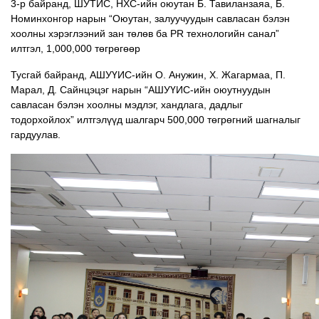
3-р байранд, ШУТИС, НХС-ийн оюутан Б. Тавиланзаяа, Б.
Номинхонгор нарын “Оюутан, залуучуудын савласан бэлэн
хоолны хэрэглээний зан төлөв ба PR технологийн санал”
илтгэл, 1,000,000 төгрөгөөр
Тусгай байранд, АШУҮИС-ийн О. Анужин, Х. Жагармаа, П.
Марал, Д. Сайнцэцэг нарын “АШУҮИС-ийн оюутнуудын
савласан бэлэн хоолны мэдлэг, хандлага, дадлыг
тодорхойлох” илтгэлүүд шалгарч 500,000 төгрөгний шагналыг
гардуулав.