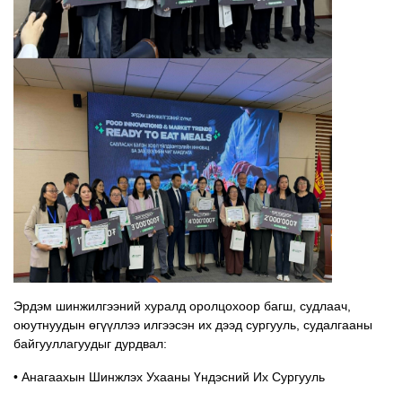
Эрдэм шинжилгээний хуралд оролцохоор багш, судлаач,
оюутнуудын өгүүллээ илгээсэн их дээд сургууль, судалгааны
байгууллагуудыг дурдвал:
• Анагаахын Шинжлэх Ухааны Үндэсний Их Сургууль