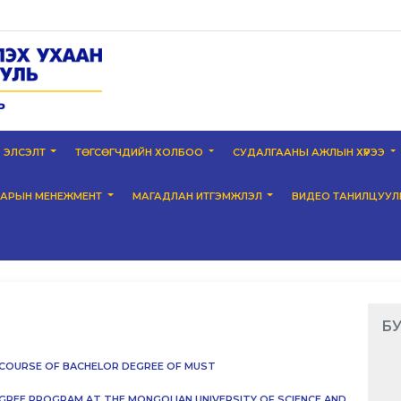
ЭЛСЭЛТ
ТӨГСӨГЧДИЙН ХОЛБОО
СУДАЛГААНЫ АЖЛЫН ХҮРЭЭ
НАРЫН МЕНЕЖМЕНТ
МАГАДЛАН ИТГЭМЖЛЭЛ
ВИДЕО ТАНИЛЦУУЛ
БУ
) COURSE OF BACHELOR DEGREE OF MUST
GREE PROGRAM AT THE MONGOLIAN UNIVERSITY OF SCIENCE AND