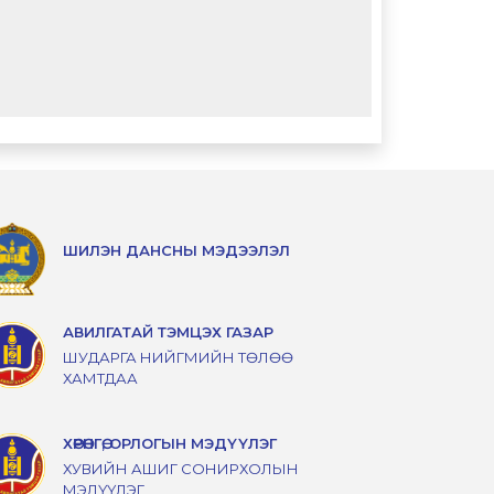
ШИЛЭН ДАНСНЫ МЭДЭЭЛЭЛ
АВИЛГАТАЙ ТЭМЦЭХ ГАЗАР
ШУДАРГА НИЙГМИЙН ТӨЛӨӨ
ХАМТДАА
ХӨРӨНГӨ, ОРЛОГЫН МЭДҮҮЛЭГ
ХУВИЙН АШИГ СОНИРХОЛЫН
МЭДҮҮЛЭГ