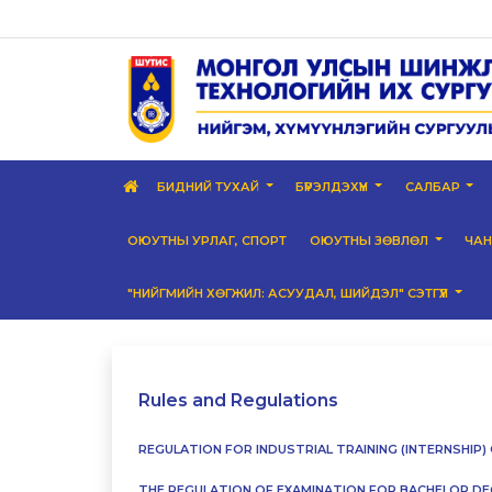
БИДНИЙ ТУХАЙ
БҮРЭЛДЭХҮҮН
САЛБАР
ОЮУТНЫ УРЛАГ, СПОРТ
ОЮУТНЫ ЗӨВЛӨЛ
ЧА
"НИЙГМИЙН ХӨГЖИЛ: АСУУДАЛ, ШИЙДЭЛ" СЭТГҮҮЛ
Rules and Regulations
REGULATION FOR INDUSTRIAL TRAINING (INTERNSHIP
THE REGULATION OF EXAMINATION FOR BACHELOR DE