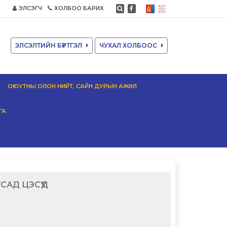
ЭЛСЭГЧ
ХОЛБОО БАРИХ
ЭЛСЭЛТИЙН БҮРТГЭЛ
ЧУХАЛ ХОЛБООС
ОЮУТНЫ ОЛОН НИЙТ, САЙН ДУРЫН АЖИЛ
ГА
САД ЦЭСҮҮД