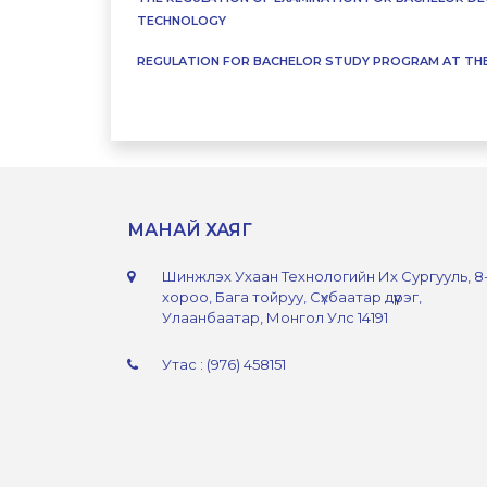
TECHNOLOGY
REGULATION FOR BACHELOR STUDY PROGRAM AT THE
МАНАЙ ХАЯГ
Шинжлэх Ухаан Технологийн Их Сургууль, 8
хороо, Бага тойруу, Сүхбаатар дүүрэг,
Улаанбаатар, Монгол Улс 14191
Утас : (976) 458151