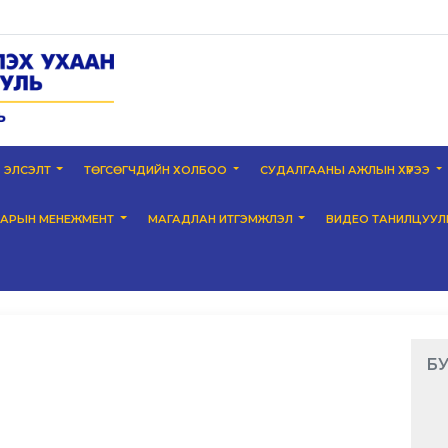
ЭЛСЭЛТ
ТӨГСӨГЧДИЙН ХОЛБОО
СУДАЛГААНЫ АЖЛЫН ХҮРЭЭ
НАРЫН МЕНЕЖМЕНТ
МАГАДЛАН ИТГЭМЖЛЭЛ
ВИДЕО ТАНИЛЦУУЛ
БУ