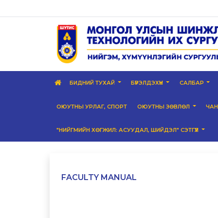
БИДНИЙ ТУХАЙ
БҮРЭЛДЭХҮҮН
САЛБАР
ОЮУТНЫ УРЛАГ, СПОРТ
ОЮУТНЫ ЗӨВЛӨЛ
ЧА
"НИЙГМИЙН ХӨГЖИЛ: АСУУДАЛ, ШИЙДЭЛ" СЭТГҮҮЛ
FACULTY MANUAL