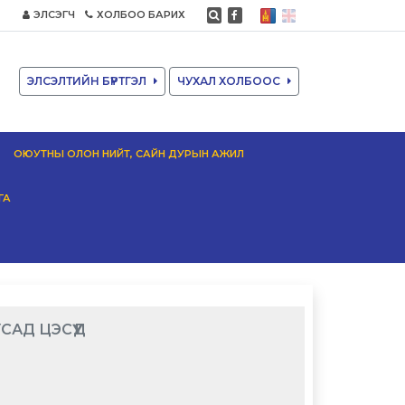
ЭЛСЭГЧ
ХОЛБОО БАРИХ
ЭЛСЭЛТИЙН БҮРТГЭЛ
ЧУХАЛ ХОЛБООС
ОЮУТНЫ ОЛОН НИЙТ, САЙН ДУРЫН АЖИЛ
ГА
САД ЦЭСҮҮД