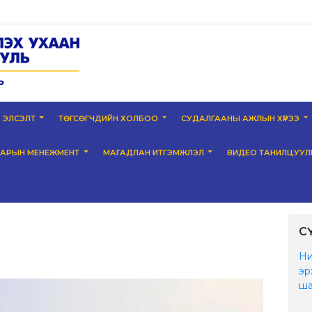
ЭЛСЭЛТ
ТӨГСӨГЧДИЙН ХОЛБОО
СУДАЛГААНЫ АЖЛЫН ХҮРЭЭ
НАРЫН МЕНЕЖМЕНТ
МАГАДЛАН ИТГЭМЖЛЭЛ
ВИДЕО ТАНИЛЦУУЛ
С
Ни
эр
ша