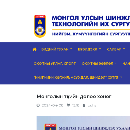
БИДНИЙ ТУХАЙ
БҮРЭЛДЭХҮҮН
САЛБАР
ОЮУТНЫ УРЛАГ, СПОРТ
ОЮУТНЫ ЗӨВЛӨЛ
ЧА
"НИЙГМИЙН ХӨГЖИЛ: АСУУДАЛ, ШИЙДЭЛ" СЭТГҮҮЛ
Монголын түүхийн долоо хоног
2024-04-08
15:18
buhs