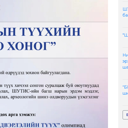
ШУ
ба
"
Ни
эр
ша
“
ши