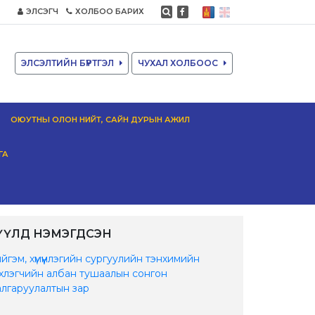
ЭЛСЭГЧ
ХОЛБОО БАРИХ
ЭЛСЭЛТИЙН БҮРТГЭЛ
ЧУХАЛ ХОЛБООС
ОЮУТНЫ ОЛОН НИЙТ, САЙН ДУРЫН АЖИЛ
ГА
ҮҮЛД НЭМЭГДСЭН
йгэм, хүмүүнлэгийн сургуулийн тэнхимийн
хлэгчийн албан тушаалын сонгон
лгаруулалтын зар