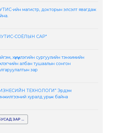
ТИС-ийн магистр, докторын элсэлт явагдаж
йна.
ШУТИС-СОЁЛЫН САР"
йгэм, хүмүүнлэгийн сургуулийн тэнхимийн
хлэгчийн албан тушаалын сонгон
лгаруулалтын зар
БИЗНЕСИЙН ТЕХНОЛОГИ” Эрдэм
нжилгээний хуралд урьж байна
БУСАД ЗАР ...