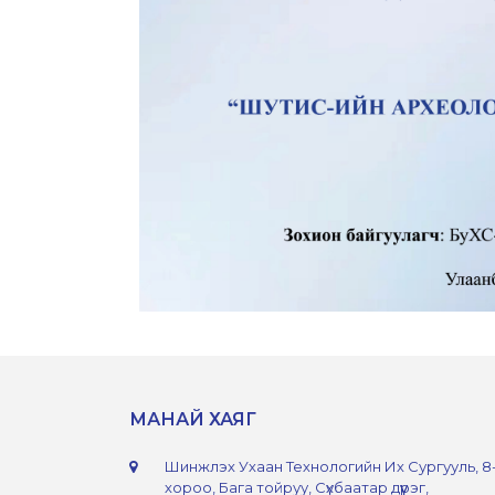
МАНАЙ ХАЯГ
Шинжлэх Ухаан Технологийн Их Сургууль, 8
хороо, Бага тойруу, Сүхбаатар дүүрэг,