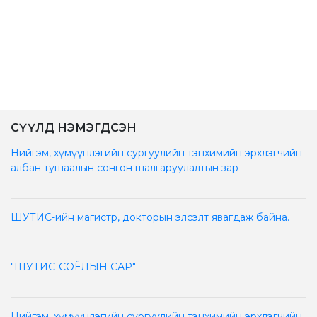
СҮҮЛД НЭМЭГДСЭН
Нийгэм, хүмүүнлэгийн сургуулийн тэнхимийн эрхлэгчийн
албан тушаалын сонгон шалгаруулалтын зар
ШУТИС-ийн магистр, докторын элсэлт явагдаж байна.
"ШУТИС-СОЁЛЫН САР"
Нийгэм, хүмүүнлэгийн сургуулийн тэнхимийн эрхлэгчийн