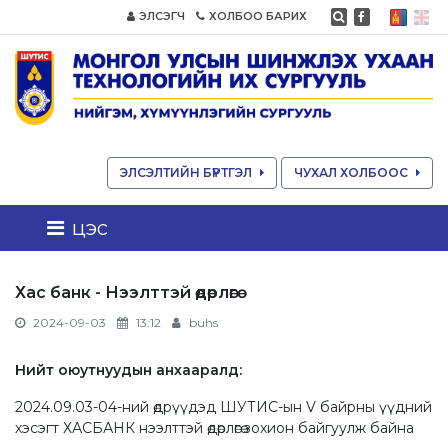
ЭЛСЭГЧ
ХОЛБОО БАРИХ
ЭЛСЭЛТИЙН БҮРТГЭЛ
ЧУХАЛ ХОЛБООС
цэс
Хас банк - Нээлттэй өдөрлөгө
2024-09-03
13:12
buhs
Нийт оюутнуудын анхааралд:
2024.09.03-04-ний өдрүүдэд ШУТИС-ын V байрны үүдний
хэсэгт ХАСБАНК нээлттэй өдөрлөгө зохион байгуулж байна