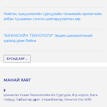
Нийгэм, хүмүүнлэгийн сургуулийн тэнхимийн эрхлэгчийн
албан тушаалын сонгон шалгаруулалтын зар
“БИЗНЕСИЙН ТЕХНОЛОГИ” Эрдэм шинжилгээний
хуралд урьж байна
БУСАД ЗАР ...
МАНАЙ ХАЯГ
Шинжлэх Ухаан Технологийн Их Сургууль, 8-р хороо, Бага
тойруу, Сүхбаатар дүүрэг, Улаанбаатар, Монгол Улс 14191