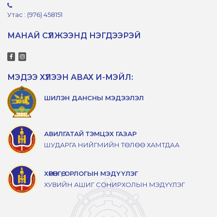
Утас : (976) 458151
МАНАЙ СҮЛЖЭЭНД НЭГДЭЭРЭЙ
МЭДЭЭ ХҮЛЭЭН АВАХ И-МЭЙЛ:
ШИЛЭН ДАНСНЫ МЭДЭЭЛЭЛ
АВИЛГАТАЙ ТЭМЦЭХ ГАЗАР
ШУДАРГА НИЙГМИЙН ТӨЛӨӨ ХАМТДАА
ХӨРӨНГӨ, ОРЛОГЫН МЭДҮҮЛЭГ
ХУВИЙН АШИГ СОНИРХОЛЫН МЭДҮҮЛЭГ