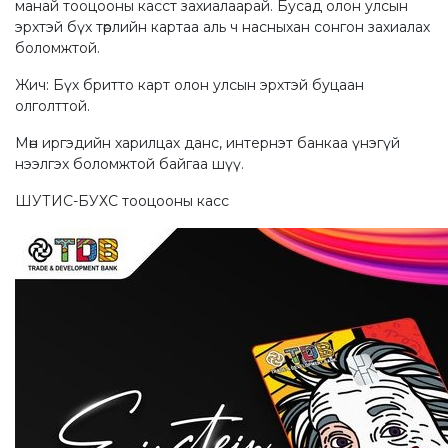
манай тооцооны касст захиалаарай. Бусад олон улсын
эрхтэй бүх төрлийн картаа аль ч насныхан сонгон захиалах
боломжтой.
Жич: Бүх бритто карт олон улсын эрхтэй буцаан
олголттой.
Мөн иргэдийн харилцах данс, интернэт банкаа үнэгүй
нээлгэх боломжтой байгаа шүү.
ШУТИС-БУХС тооцооны касс