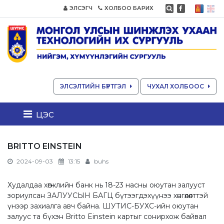
ЭЛСЭГЧ
ХОЛБОО БАРИХ
ЭЛСЭЛТИЙН БҮРТГЭЛ
ЧУХАЛ ХОЛБООС
цэс
BRITTO EINSTEIN
2024-09-03
13:15
buhs
Худалдаа хөгжлийн банк нь 18-23 насны оюутан залууст
зориулсан ЗАЛУУСЫН БАГЦ бүтээгдэхүүнээ хөнгөлөлттэй
үнээр захиалга авч байна. ШУТИС-БУХС-ийн оюутан
залуус та бүхэн Britto Einstein картыг сонирхож байвал