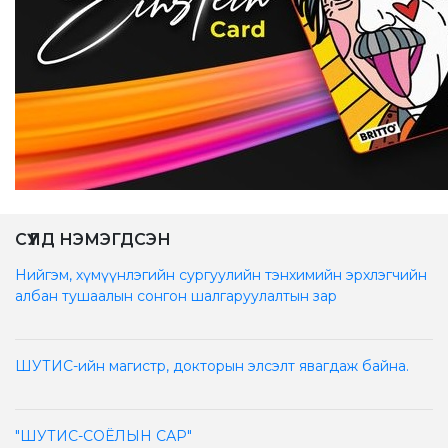
СҮҮЛД НЭМЭГДСЭН
Нийгэм, хүмүүнлэгийн сургуулийн тэнхимийн эрхлэгчийн
албан тушаалын сонгон шалгаруулалтын зар
ШУТИС-ийн магистр, докторын элсэлт явагдаж байна.
"ШУТИС-СОЁЛЫН САР"