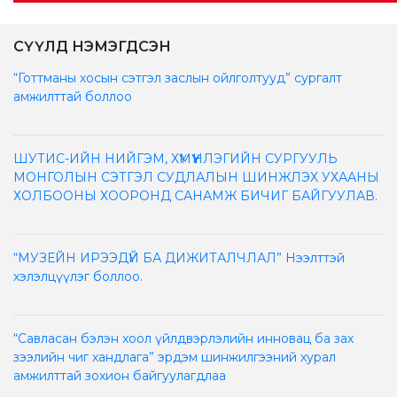
СҮҮЛД НЭМЭГДСЭН
“Готтманы хосын сэтгэл заслын ойлголтууд” сургалт
амжилттай боллоо
ШУТИС-ИЙН НИЙГЭМ, ХҮМҮҮНЛЭГИЙН СУРГУУЛЬ
МОНГОЛЫН СЭТГЭЛ СУДЛАЛЫН ШИНЖЛЭХ УХААНЫ
ХОЛБООНЫ ХООРОНД САНАМЖ БИЧИГ БАЙГУУЛАВ.
“МУЗЕЙН ИРЭЭДҮЙ БА ДИЖИТАЛЧЛАЛ” Нээлттэй
хэлэлцүүлэг боллоо.
“Савласан бэлэн хоол үйлдвэрлэлийн инновац ба зах
зээлийн чиг хандлага” эрдэм шинжилгээний хурал
амжилттай зохион байгуулагдлаа