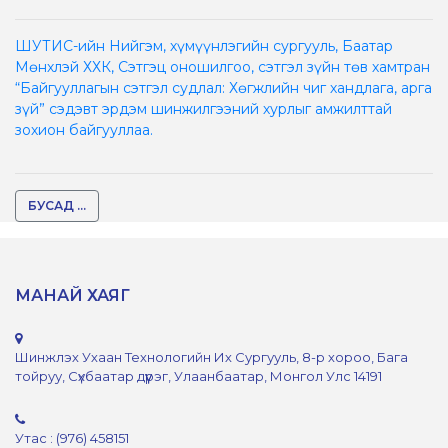
ШУТИС-ийн Нийгэм, хүмүүнлэгийн сургууль, Баатар
Мөнхлэй ХХК, Сэтгэц оношилгоо, сэтгэл зүйн төв хамтран
“Байгууллагын сэтгэл судлал: Хөгжлийн чиг хандлага, арга
зүй” сэдэвт эрдэм шинжилгээний хурлыг амжилттай
зохион байгууллаа.
БУСАД ...
МАНАЙ ХАЯГ
Шинжлэх Ухаан Технологийн Их Сургууль, 8-р хороо, Бага
тойруу, Сүхбаатар дүүрэг, Улаанбаатар, Монгол Улс 14191
Утас : (976) 458151