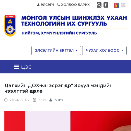
ЭЛСЭГЧ
ХОЛБОО БАРИХ
ЭЛСЭЛТИЙН БҮРТГЭЛ
ЧУХАЛ ХОЛБООС
цэс
Дэлхийн ДОХ-ын эсрэг өдөр" Эрүүл мэндийн
нээлттэй өдөрлөг
2024-12-02
15:39
buhs