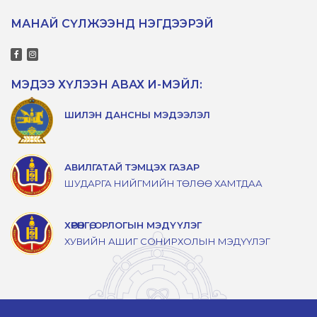
МАНАЙ СҮЛЖЭЭНД НЭГДЭЭРЭЙ
МЭДЭЭ ХҮЛЭЭН АВАХ И-МЭЙЛ:
ШИЛЭН ДАНСНЫ МЭДЭЭЛЭЛ
АВИЛГАТАЙ ТЭМЦЭХ ГАЗАР
ШУДАРГА НИЙГМИЙН ТӨЛӨӨ ХАМТДАА
ХӨРӨНГӨ, ОРЛОГЫН МЭДҮҮЛЭГ
ХУВИЙН АШИГ СОНИРХОЛЫН МЭДҮҮЛЭГ