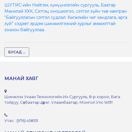
ШУТИС-ийн Нийгэм, хүмүүнлэгийн сургууль, Баатар
Мөнхлэй ХХК, Сэтгэц оношилгоо, сэтгэл зүйн төв хамтран
“Байгууллагын сэтгэл судлал: Хөгжлийн чиг хандлага, арга
зүй” сэдэвт эрдэм шинжилгээний хурлыг амжилттай
зохион байгууллаа.
БУСАД ...
МАНАЙ ХАЯГ
Шинжлэх Ухаан Технологийн Их Сургууль, 8-р хороо, Бага
тойруу, Сүхбаатар дүүрэг, Улаанбаатар, Монгол Улс 14191
Утас : (976) 458151