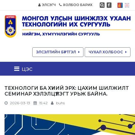
ЭЛСЭГЧ
ХОЛБОО БАРИХ
ЭЛСЭЛТИЙН БҮРТГЭЛ
ЧУХАЛ ХОЛБООС
цэс
ТЕХНОЛОГИ БА ХҮНИЙ ЭРХ: ЦАХИМ ШИЛЖИЛТ
СЕМИНАР ХЭЛЭЛЦҮҮЛЭГТ УРЬЖ БАЙНА.
2026-03-13
15:42
buhs