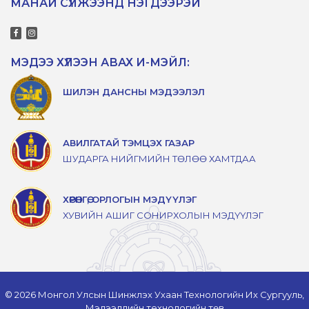
МАНАЙ СҮЛЖЭЭНД НЭГДЭЭРЭЙ
МЭДЭЭ ХҮЛЭЭН АВАХ И-МЭЙЛ:
ШИЛЭН ДАНСНЫ МЭДЭЭЛЭЛ
АВИЛГАТАЙ ТЭМЦЭХ ГАЗАР
ШУДАРГА НИЙГМИЙН ТӨЛӨӨ ХАМТДАА
ХӨРӨНГӨ, ОРЛОГЫН МЭДҮҮЛЭГ
ХУВИЙН АШИГ СОНИРХОЛЫН МЭДҮҮЛЭГ
© 2026 Монгол Улсын Шинжлэх Ухаан Технологийн Их Сургууль,
Мэдээллийн технологийн төв