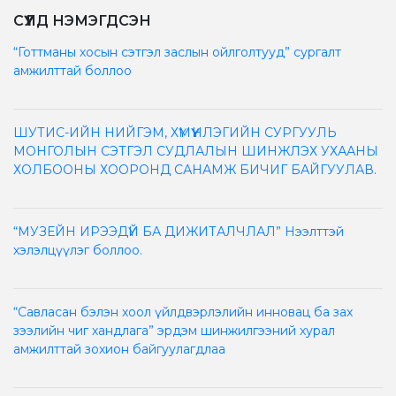
СҮҮЛД НЭМЭГДСЭН
“Готтманы хосын сэтгэл заслын ойлголтууд” сургалт
амжилттай боллоо
ШУТИС-ИЙН НИЙГЭМ, ХҮМҮҮНЛЭГИЙН СУРГУУЛЬ
МОНГОЛЫН СЭТГЭЛ СУДЛАЛЫН ШИНЖЛЭХ УХААНЫ
ХОЛБООНЫ ХООРОНД САНАМЖ БИЧИГ БАЙГУУЛАВ.
“МУЗЕЙН ИРЭЭДҮЙ БА ДИЖИТАЛЧЛАЛ” Нээлттэй
хэлэлцүүлэг боллоо.
“Савласан бэлэн хоол үйлдвэрлэлийн инновац ба зах
зээлийн чиг хандлага” эрдэм шинжилгээний хурал
амжилттай зохион байгуулагдлаа