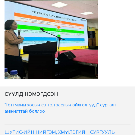
СҮҮЛД НЭМЭГДСЭН
“Готтманы хосын сэтгэл заслын ойлголтууд” сургалт
амжилттай боллоо
ШУТИС-ИЙН НИЙГЭМ, ХҮМҮҮНЛЭГИЙН СУРГУУЛЬ