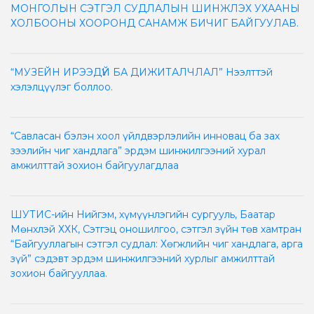
МОНГОЛЫН СЭТГЭЛ СУДЛАЛЫН ШИНЖЛЭХ УХААНЫ
ХОЛБООНЫ ХООРОНД САНАМЖ БИЧИГ БАЙГУУЛАВ.
“МУЗЕЙН ИРЭЭДҮЙ БА ДИЖИТАЛЧЛАЛ” Нээлттэй
хэлэлцүүлэг боллоо.
“Савласан бэлэн хоол үйлдвэрлэлийн инновац ба зах
зээлийн чиг хандлага” эрдэм шинжилгээний хурал
амжилттай зохион байгуулагдлаа
ШУТИС-ийн Нийгэм, хүмүүнлэгийн сургууль, Баатар
Мөнхлэй ХХК, Сэтгэц оношилгоо, сэтгэл зүйн төв хамтран
“Байгууллагын сэтгэл судлал: Хөгжлийн чиг хандлага, арга
зүй” сэдэвт эрдэм шинжилгээний хурлыг амжилттай
зохион байгууллаа.