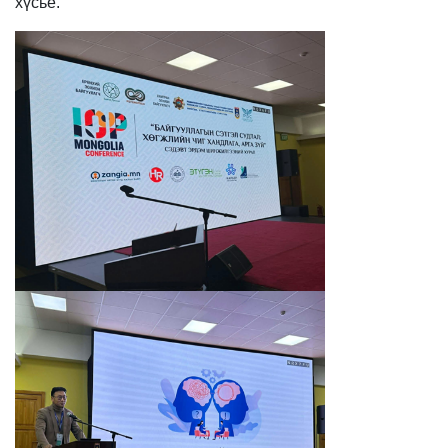
хүсье.