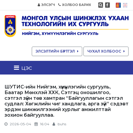
ЭЛСЭГЧ
ХОЛБОО БАРИХ
ЭЛСЭЛТИЙН БҮРТГЭЛ
ЧУХАЛ ХОЛБООС
цэс
ШУТИС-ийн Нийгэм, хүмүүнлэгийн сургууль,
Баатар Мөнхлэй ХХК, Сэтгэц оношилгоо,
сэтгэл зүйн төв хамтран “Байгууллагын сэтгэл
судлал: Хөгжлийн чиг хандлага, арга зүй” сэдэвт
эрдэм шинжилгээний хурлыг амжилттай
зохион байгууллаа.
2026-05-04
16:04
buhs