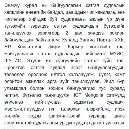
Энэхүү хурал нь байгууллагын сэтгэл судлалын
хөгжлийн өнөөгийн байдал, цаашдын чиг хандлага, энэ
чиглэлээр хийгдэж буй судалгааны ажлын үр дүнг
түгээхийн зэрэгцээ сэтгэл судлаачдын бүтээлийг
танилцуулах зорилгоор 2 дах жилдээ зохион
байгуулагдаж байгаа юм. Хуралд Зангиа Портал ХХК,
HR Консалтинг фирм, Карьер хөгжлийн төв,
Байгууллагын сэтгэл судлаачдын нийгэмлэг, МУИС,
ШУТИС, Этүгэн их сургуулийн сэтгэл зүйн төв,
Проектив сэтгэл судлал зэрэг байгууллагуудын
төлөөлөл оролцож илтгэл хэлэлцүүлж, бүлэг, хамт
олонтой ажиллах арга зүйг танилцуулав. Жил бүр
уламжлал болгон зохион байгуулагдах тус хуралд
илтгэл, бүтээлээ танилцуулж, IOP Mongolia сэтгүүлд
өгүүллээ нийтлүүлдэг эрдэмтэн, судлаач,
мэргэжилтнүүддээ гүн талархал илэрхийлж, ирэх
жилийн эрдэм шинжилгээний хурлаар шинэ
сонирхолтой судалгааны үр дүнгүүдээр дахин уулзахыг