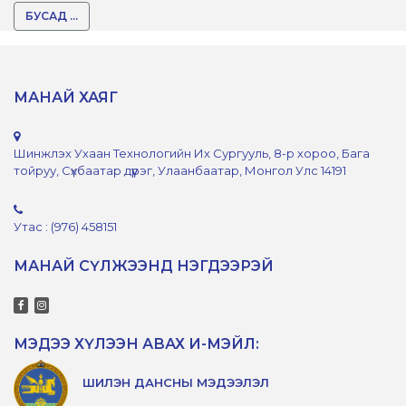
БУСАД ...
МАНАЙ ХАЯГ
Шинжлэх Ухаан Технологийн Их Сургууль, 8-р хороо, Бага
тойруу, Сүхбаатар дүүрэг, Улаанбаатар, Монгол Улс 14191
Утас : (976) 458151
МАНАЙ СҮЛЖЭЭНД НЭГДЭЭРЭЙ
МЭДЭЭ ХҮЛЭЭН АВАХ И-МЭЙЛ:
ШИЛЭН ДАНСНЫ МЭДЭЭЛЭЛ