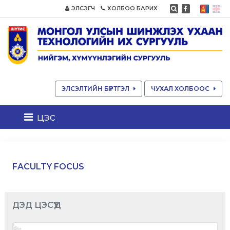
ЭЛСЭГЧ
ХОЛБОО БАРИХ
ЭЛСЭЛТИЙН БҮРТГЭЛ
ЧУХАЛ ХОЛБООС
цэс
FACULTY FOCUS
ДЭД ЦЭСҮҮД