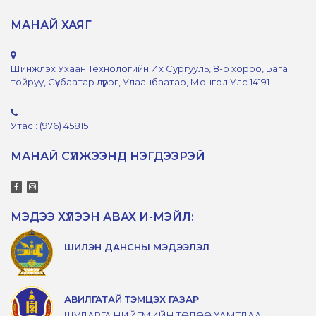
МАНАЙ ХАЯГ
Шинжлэх Ухаан Технологийн Их Сургууль, 8-р хороо, Бага
тойруу, Сүхбаатар дүүрэг, Улаанбаатар, Монгол Улс 14191
Утас : (976) 458151
МАНАЙ СҮЛЖЭЭНД НЭГДЭЭРЭЙ
МЭДЭЭ ХҮЛЭЭН АВАХ И-МЭЙЛ:
ШИЛЭН ДАНСНЫ МЭДЭЭЛЭЛ
АВИЛГАТАЙ ТЭМЦЭХ ГАЗАР
ШУДАРГА НИЙГМИЙН ТӨЛӨӨ ХАМТДАА