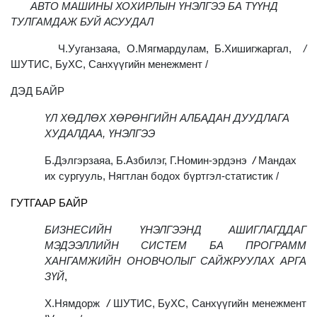
АВТО МАШИНЫ ХОХИРЛЫН ҮНЭЛГЭЭ БА ТҮҮНД
ТУЛГАМДАЖ БУЙ АСУУДАЛ
Ч.Ууганзаяа, О.Мягмардулам, Б.Хишигжаргал,
/
ШУТИС, БуХС, Санхүүгийн менежмент /
ДЭД БАЙР
ҮЛ ХӨДЛӨХ ХӨРӨНГИЙН АЛБАДАН ДУУДЛАГА
ХУДАЛДАА, ҮНЭЛГЭЭ
Б.Дэлгэрзаяа, Б.Азбилэг, Г.Номин-эрдэнэ
/
Мандах
их сургууль, Нягтлан бодох бүртгэл-статистик /
ГУТГААР БАЙР
БИЗНЕСИЙН ҮНЭЛГЭЭНД АШИГЛАГДДАГ
МЭДЭЭЛЛИЙН СИСТЕМ БА ПРОГРАММ
ХАНГАМЖИЙН ОНОВЧОЛЫГ САЙЖРУУЛАХ АРГА
ЗҮЙ
,
Х.Нямдорж
/
ШУТИС, БуХС, Санхүүгийн менежмент