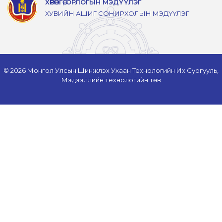
ХӨРӨНГӨ, ОРЛОГЫН МЭДҮҮЛЭГ
ХУВИЙН АШИГ СОНИРХОЛЫН МЭДҮҮЛЭГ
© 2026 Монгол Улсын Шинжлэх Ухаан Технологийн Их Сургууль,
Мэдээллийн технологийн төв