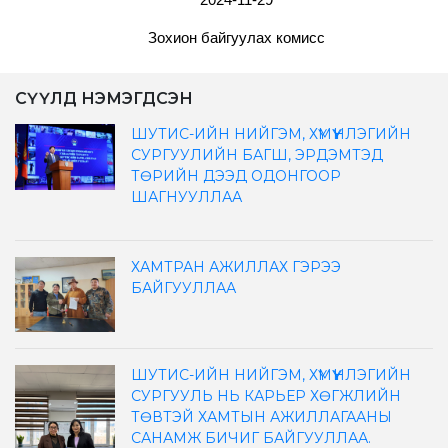
Зохион байгуулах комисс
СҮҮЛД НЭМЭГДСЭН
ШУТИС-ИЙН НИЙГЭМ, ХҮМҮҮНЛЭГИЙН
СУРГУУЛИЙН БАГШ, ЭРДЭМТЭД
ТӨРИЙН ДЭЭД ОДОНГООР
ШАГНУУЛЛАА
ХАМТРАН АЖИЛЛАХ ГЭРЭЭ
БАЙГУУЛЛАА
ШУТИС-ИЙН НИЙГЭМ, ХҮМҮҮНЛЭГИЙН
СУРГУУЛЬ НЬ КАРЬЕР ХӨГЖЛИЙН
ТӨВТЭЙ ХАМТЫН АЖИЛЛАГААНЫ
САНАМЖ БИЧИГ БАЙГУУЛЛАА.