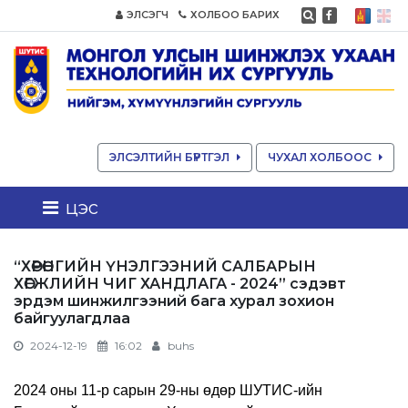
ЭЛСЭГЧ
ХОЛБОО БАРИХ
ЭЛСЭЛТИЙН БҮРТГЭЛ
ЧУХАЛ ХОЛБООС
цэс
“ХӨРӨНГИЙН ҮНЭЛГЭЭНИЙ САЛБАРЫН
ХӨГЖЛИЙН ЧИГ ХАНДЛАГА - 2024” сэдэвт
эрдэм шинжилгээний бага хурал зохион
байгуулагдлаа
2024-12-19
16:02
buhs
2024 оны 11-р сарын 29-ны өдөр ШУТИС-ийн