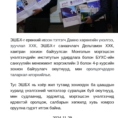
ЭШБХ-г ерөнхий
ивээн тэтгэгч Дамно хөрөнгийн үнэлгээ,
зуучлал ХХК,
ЭШБХ-г санаачлагч Дельтамон ХХК,
хамтран зохион байгуулсан Монголын мэргэшсэн
үнэлгээчдийн институтын удирдлага болон БУХС-ийн
санхүүгийн менежмент мэргэжлийн 3 болон 4-р курсийн
зохион байгуулагч оюутнууд, мөн
оролцогчдодоо
талархал илэрхийлье
.
Тус ЭШБХ нь хоёр жил тутамд зохиогдох ба цаашдын
хуралд үнэлгээний чиглэлээр суралцаж буй оюутнууд,
мөн судлаачид, эрдэмтэд, мэргэшсэн үнэлгээчид
идэвхтэй оролцож, салбарын хөгжилд хувь нэмрээ
оруулна гэдэгт итгэж байна.
2024-11-29