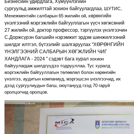
Бизнесийн удирдлага, Хүмүүнлэгийн
сургуульд амжилттай зохион байгуулагдлаа.
ШУТИС,
өрөнгийн
Менежментийн салбарын 65 жилийн ой, х
үнэлгээний мэргэжлийн байгууллагын үүсч хөгжсөний
2
7
жилийн ой,
доктор профессор, тэргүүлэх үнэлгээчин
С.Доржсүрэн багшийн нэрэмжит эрдэм шинжилгээний
шилдэг илтгэл, бүтээлийг шалгаруулах “ХӨРӨНГИЙН
ҮНЭЛГЭЭНИЙ САЛБАРЫН ХӨГЖЛИЙН ЧИГ
ХАНДЛАГА - 2024 ” сэдэвт бага хурал
зохион
байгуулагдаж шилдгүүдээ тодрууллаа. Тус хуралд
мэргэжлийн байгууллагын төлөөлөл болон хөрөнгийн
үнэлгээ, аудитын компаниуд, мэргэшсэн үнэлгээчид, их
дээд сургуулиудын багш, оюутанууд гээд 70 гаруй
оролцогчид оролцов.