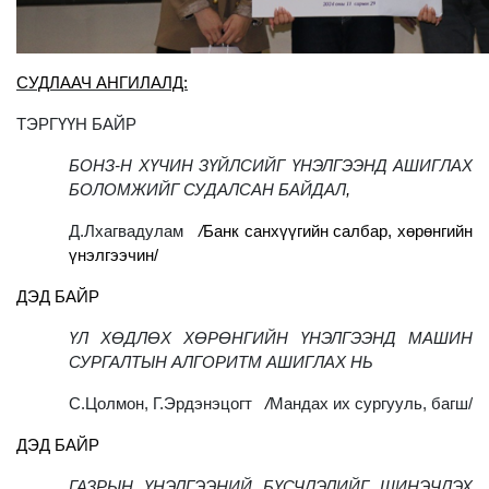
СУДЛААЧ АНГИЛАЛД:
ТЭРГҮҮН БАЙР
БОНЗ-Н ХҮЧИН ЗҮЙЛСИЙГ ҮНЭЛГЭЭНД АШИГЛАХ
БОЛОМЖИЙГ СУДАЛСАН БАЙДАЛ
,
Д.Лхагвадулам
/
Банк санхүүгийн салбар, хөрөнгийн
үнэлгээчин/
ДЭД БАЙР
ҮЛ ХӨДЛӨХ ХӨРӨНГИЙН ҮНЭЛГЭЭНД МАШИН
СУРГАЛТЫН АЛГОРИТМ АШИГЛАХ НЬ
С.Цолмон, Г.Эрдэнэцогт
/
Мандах их сургууль, багш/
ДЭД БАЙР
ГАЗРЫН ҮНЭЛГЭЭНИЙ БҮСЧЛЭЛИЙГ ШИНЭЧЛЭХ