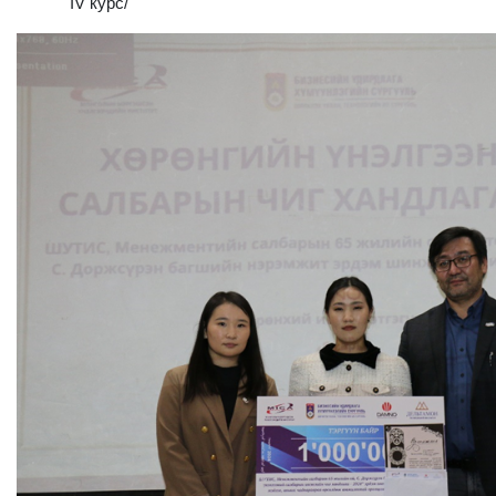
IV курс/