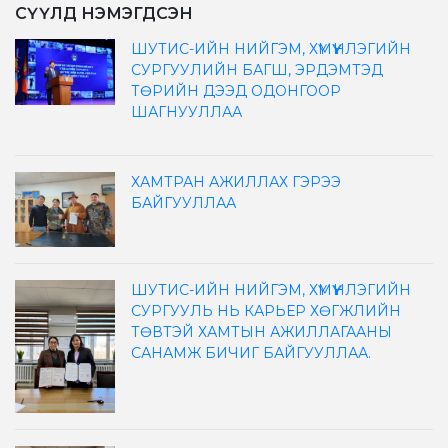
СҮҮЛД НЭМЭГДСЭН
ШУТИС-ИЙН НИЙГЭМ, ХҮМҮҮНЛЭГИЙН
СУРГУУЛИЙН БАГШ, ЭРДЭМТЭД
ТӨРИЙН ДЭЭД ОДОНГООР
ШАГНУУЛЛАА
ХАМТРАН АЖИЛЛАХ ГЭРЭЭ
БАЙГУУЛЛАА
ШУТИС-ИЙН НИЙГЭМ, ХҮМҮҮНЛЭГИЙН
СУРГУУЛЬ НЬ КАРЬЕР ХӨГЖЛИЙН
ТӨВТЭЙ ХАМТЫН АЖИЛЛАГААНЫ
САНАМЖ БИЧИГ БАЙГУУЛЛАА.