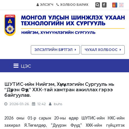
ЭЛСЭГЧ
ХОЛБОО БАРИХ
ЭЛСЭЛТИЙН БҮРТГЭЛ
ЧУХАЛ ХОЛБООС
цэс
ШУТИС-ийн Нийгэм, Хүмүүнлэгийн Сургууль нь
“Дүүрэн Фүүд” ХХК-тай хамтран ажиллах гэрээ
байгуулав.
2026-01-26
12:42
buhs
2026 оны 01-р сарын 20-ны өдөр ШУТИС-ийн НХС-ийн
захирал Я.Төгөлдөр, “Дүүрэн Фүүд” ХХК-ийн гүйцэтгэх