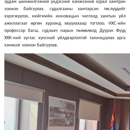
эрдэм шинжилгээний үндэсний хэмжээний хурал хамтран
зохион байгуулах, судалгааны хамтарсан төслүүдийг
хэрэгжүүлэх, нийгмийн инновацын чиглэлд хамтын үйл
ажиллагааг өргөн хүрээнд явуулахаар тогтлоо. НХС-ийн
профессор багш, судлаач нарын төлөөлөлд Дүүрэн Фүүд
ХХК-ний зүгээс хүнсний үйлдвэрлэлтэй танилцуулах арга
хэмжээг зохион байгуулав.