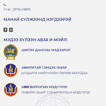
Утас : (976) 458151
МАНАЙ СҮЛЖЭЭНД НЭГДЭЭРЭЙ
МЭДЭЭ ХҮЛЭЭН АВАХ И-МЭЙЛ:
ШИЛЭН ДАНСНЫ МЭДЭЭЛЭЛ
АВИЛГАТАЙ ТЭМЦЭХ ГАЗАР
ШУДАРГА НИЙГМИЙН ТӨЛӨӨ ХАМТДАА
ХӨРӨНГӨ, ОРЛОГЫН МЭДҮҮЛЭГ
ХУВИЙН АШИГ СОНИРХОЛЫН МЭДҮҮЛЭГ