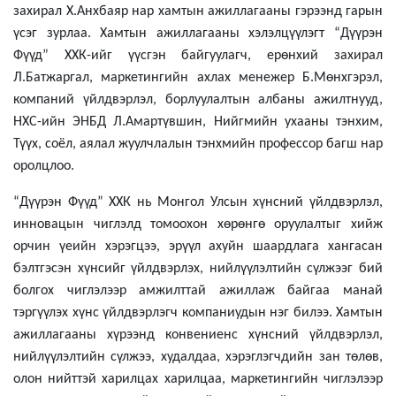
захирал Х.Анхбаяр нар хамтын ажиллагааны гэрээнд гарын
үсэг зурлаа. Хамтын ажиллагааны хэлэлцүүлэгт “Дүүрэн
Фүүд” ХХК-ийг үүсгэн байгуулагч, ерөнхий захирал
Л.Батжаргал, маркетингийн ахлах менежер Б.Мөнхгэрэл,
компаний үйлдвэрлэл, борлуулалтын албаны ажилтнууд,
НХС-ийн ЭНБД Л.Амартүвшин, Нийгмийн ухааны тэнхим,
Түүх, соёл, аялал жуулчлалын тэнхмийн профессор багш нар
оролцлоо.
“Дүүрэн Фүүд” ХХК нь Монгол Улсын хүнсний үйлдвэрлэл,
инновацын чиглэлд томоохон хөрөнгө оруулалтыг хийж
орчин үеийн хэрэгцээ, эрүүл ахуйн шаардлага хангасан
бэлтгэсэн хүнсийг үйлдвэрлэх, нийлүүлэлтийн сүлжээг бий
болгох чиглэлээр амжилттай ажиллаж байгаа манай
тэргүүлэх хүнс үйлдвэрлэгч компаниудын нэг билээ. Хамтын
ажиллагааны хүрээнд конвениенс хүнсний үйлдвэрлэл,
нийлүүлэлтийн сүлжээ, худалдаа, хэрэглэгчдийн зан төлөв,
олон нийттэй харилцах харилцаа, маркетингийн чиглэлээр