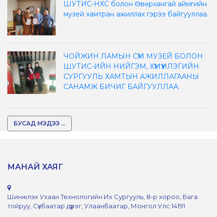
ШУТИС-НХС болон Өвөрхангай аймгийн
музей хамтран ажиллах гэрээ байгууллаа.
ЧОЙЖИН ЛАМЫН СҮМ МУЗЕЙ БОЛОН
ШУТИС-ИЙН НИЙГЭМ, ХҮМҮҮНЛЭГИЙН
СУРГУУЛЬ ХАМТЫН АЖИЛЛАГААНЫ
САНАМЖ БИЧИГ БАЙГУУЛЛАА.
БУСАД МЭДЭЭ ...
МАНАЙ ХАЯГ
Шинжлэх Ухаан Технологийн Их Сургууль, 8-р хороо, Бага
тойруу, Сүхбаатар дүүрэг, Улаанбаатар, Монгол Улс 14191